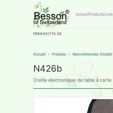
Accueil
Produits
Livre
FR
EN
ES
IT
PL
DE
Accueil
›
Produits
›
Reconditionnés (Outlet)
N426b
Oreille électronique de table à cart