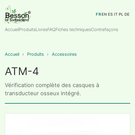
FR
EN
ES
IT
PL
DE
Accueil
Produits
Livres
FAQ
Fiches techniques
Contrefaçons
Accueil
›
Produits
›
Accessoires
ATM-4
Vérification complète des casques à
transducteur osseux intégré.