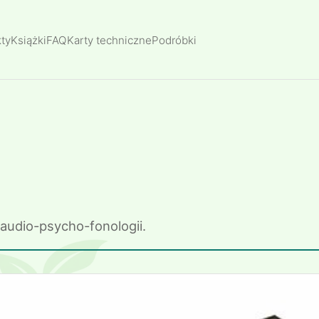
ty
Książki
FAQ
Karty techniczne
Podróbki
audio-psycho-fonologii.