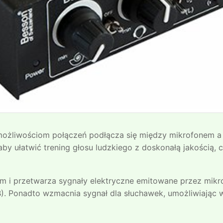
m możliwościom połączeń podłącza się między mikrofonem a
aby ułatwić trening głosu ludzkiego z doskonałą jakością,
m i przetwarza sygnały elektryczne emitowane przez mikro
B). Ponadto wzmacnia sygnał dla słuchawek, umożliwiając 