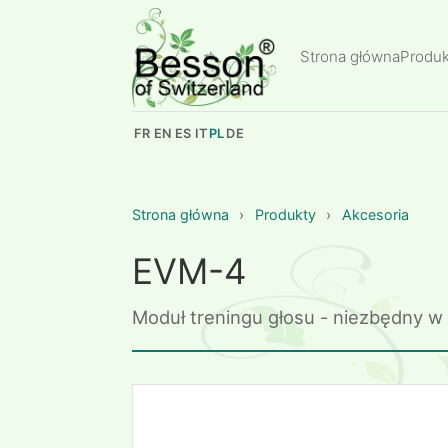
Strona główna
Produk
FR
EN
ES
IT
PL
DE
Strona główna
›
Produkty
›
Akcesoria
EVM-4
Moduł treningu głosu - niezbędny w 