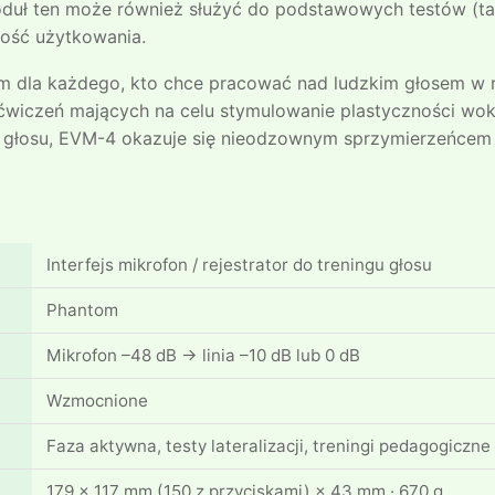
 ten może również służyć do podstawowych testów (takic
ność użytkowania.
m dla każdego, kto chce pracować nad ludzkim głosem w 
ćwiczeń mających na celu stymulowanie plastyczności wok
ci głosu, EVM-4 okazuje się nieodzownym sprzymierzeńcem 
Interfejs mikrofon / rejestrator do treningu głosu
Phantom
Mikrofon –48 dB → linia –10 dB lub 0 dB
Wzmocnione
Faza aktywna, testy lateralizacji, treningi pedagogiczne
179 × 117 mm (150 z przyciskami) × 43 mm · 670 g