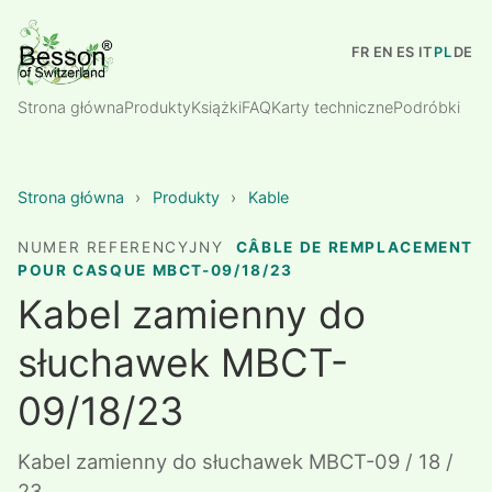
FR
EN
ES
IT
PL
DE
Strona główna
Produkty
Książki
FAQ
Karty techniczne
Podróbki
Strona główna
›
Produkty
›
Kable
NUMER REFERENCYJNY
CÂBLE DE REMPLACEMENT
POUR CASQUE MBCT-09/18/23
Kabel zamienny do
słuchawek MBCT-
09/18/23
Kabel zamienny do słuchawek MBCT-09 / 18 /
23.