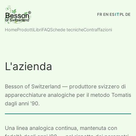
FR
EN
ES
IT
PL
DE
Home
Prodotti
Libri
FAQ
Schede tecniche
Contraffazioni
L'azienda
Besson of Switzerland — produttore svizzero di
apparecchiature analogiche per il metodo Tomatis
dagli anni '90.
Una linea analogica continua, mantenuta con