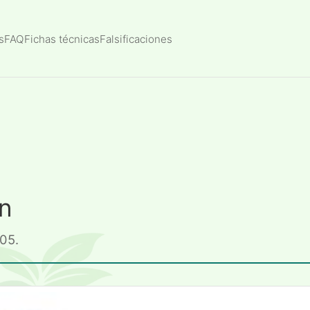
s
FAQ
Fichas técnicas
Falsificaciones
n
205.