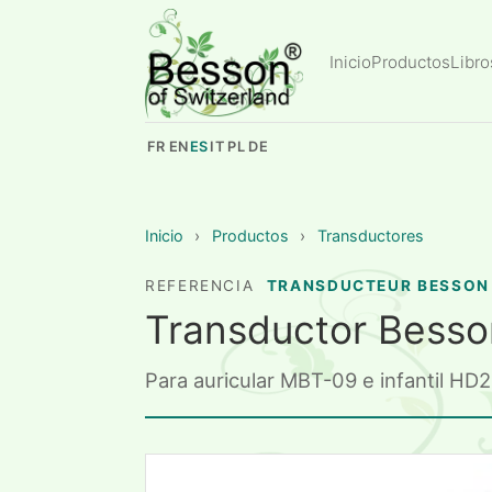
Inicio
Productos
Libro
FR
EN
ES
IT
PL
DE
Inicio
›
Productos
›
Transductores
REFERENCIA
TRANSDUCTEUR BESSON
Transductor Besso
Para auricular MBT-09 e infantil HD