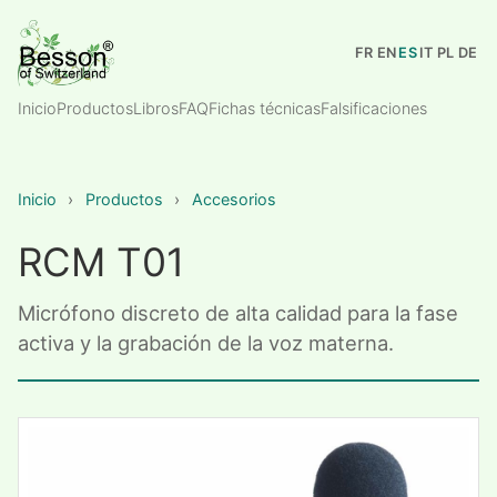
FR
EN
ES
IT
PL
DE
Inicio
Productos
Libros
FAQ
Fichas técnicas
Falsificaciones
Inicio
›
Productos
›
Accesorios
RCM T01
Micrófono discreto de alta calidad para la fase
activa y la grabación de la voz materna.