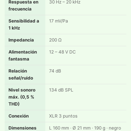
Respuesta en
30 Hz – 20 kHz
frecuencia
Sensibilidad a
17 mV/Pa
1 kHz
Impedancia
200 Ω
Alimentación
12 – 48 V DC
fantasma
Relación
74 dB
señal/ruido
Nivel sonoro
134 dB SPL
máx. (0,5 %
THD)
Conexión
XLR 3 puntos
Dimensiones
L 160 mm · Ø 21 mm · 190 g · negro