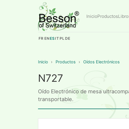
Inicio
Productos
Libro
FR
EN
ES
IT
PL
DE
Inicio
›
Productos
›
Oídos Electrónicos
N727
Oído Electrónico de mesa ultracompac
transportable.