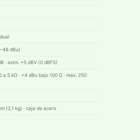
idual
(–48 dBu)
B · asim. +5 dBV (0 dBFS)
Ω a 5 kΩ · +4 dBu bajo 100 Ω · máx. 250
m (2,1 kg) · caja de acero