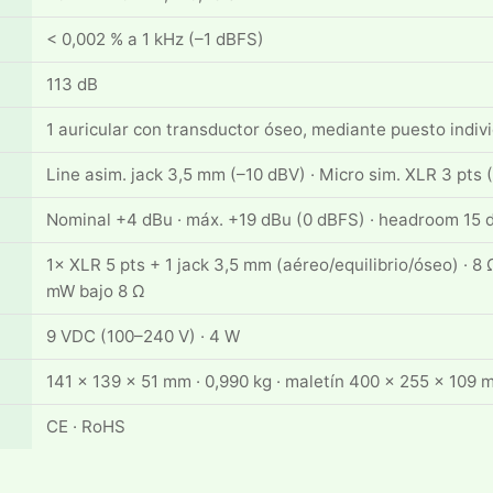
< 0,002 % a 1 kHz (–1 dBFS)
113 dB
1 auricular con transductor óseo, mediante puesto indiv
Line asim. jack 3,5 mm (–10 dBV) · Micro sim. XLR 3 pts 
Nominal +4 dBu · máx. +19 dBu (0 dBFS) · headroom 15 d
1× XLR 5 pts + 1 jack 3,5 mm (aéreo/equilibrio/óseo) · 8 
mW bajo 8 Ω
9 VDC (100–240 V) · 4 W
141 × 139 × 51 mm · 0,990 kg · maletín 400 × 255 × 109 m
CE · RoHS