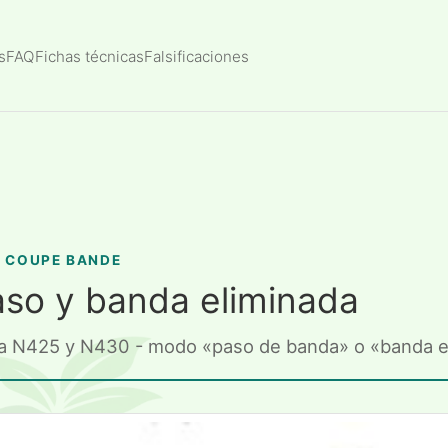
s
FAQ
Fichas técnicas
Falsificaciones
T COUPE BANDE
paso y banda eliminada
para N425 y N430 - modo «paso de banda» o «banda e