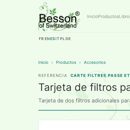
Inicio
Productos
Libro
FR
EN
ES
IT
PL
DE
Inicio
›
Productos
›
Accesorios
REFERENCIA
CARTE FILTRES PASSE E
Tarjeta de filtros 
Tarjeta de dos filtros adicionales 