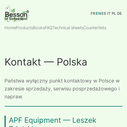
FR
EN
ES
IT
PL
DE
Home
Products
Books
FAQ
Technical sheets
Counterfeits
Kontakt — Polska
Państwa wyłączny punkt kontaktowy w Polsce w
zakresie sprzedaży, serwisu posprzedażowego i
napraw.
APF Equipment — Leszek