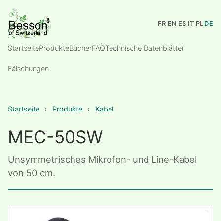
FR
EN
ES
IT
PL
DE
Startseite
Produkte
Bücher
FAQ
Technische Datenblätter
Fälschungen
Startseite
›
Produkte
›
Kabel
MEC-50SW
Unsymmetrisches Mikrofon- und Line-Kabel
von 50 cm.