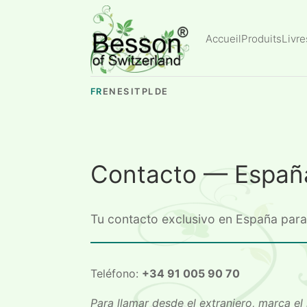
Accueil
Produits
Livre
FR
EN
ES
IT
PL
DE
Contacto — Españ
Tu contacto exclusivo en España para 
Teléfono:
+34 91 005 90 70
Para llamar desde el extranjero, marca el 