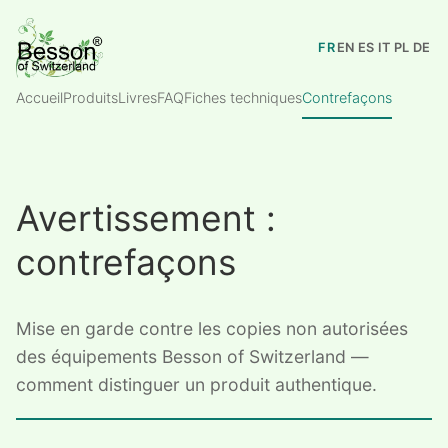
FR
EN
ES
IT
PL
DE
Accueil
Produits
Livres
FAQ
Fiches techniques
Contrefaçons
Avertissement :
contrefaçons
Mise en garde contre les copies non autorisées
des équipements Besson of Switzerland —
comment distinguer un produit authentique.